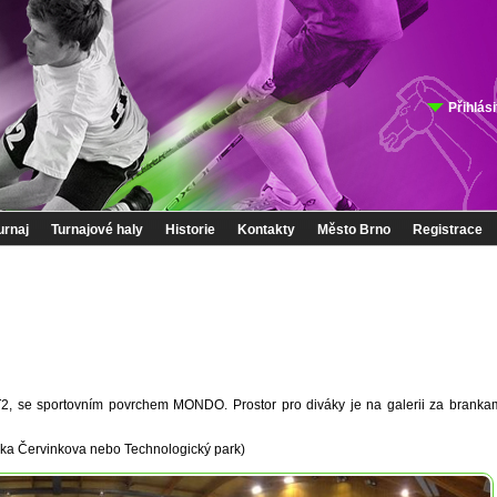
Přihlási
urnaj
Turnajové haly
Historie
Kontakty
Město Brno
Registrace
, se sportovním povrchem MONDO. Prostor pro diváky je na galerii za brankam
ávka Červinkova nebo Technologický park)