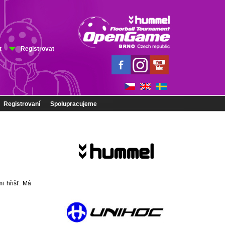
t
Registrovat
Registrovaní
Spolupracujeme
i hřišť. Má