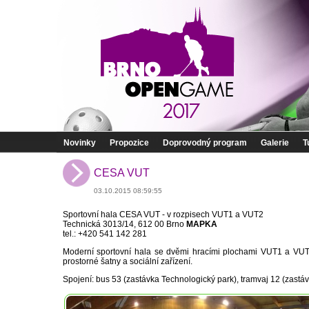
Novinky
Propozice
Doprovodný program
Galerie
T
CESA VUT
03.10.2015 08:59:55
Sportovní hala CESA VUT - v rozpisech VUT1 a VUT2
Technická 3013/14, 612 00 Brno
MAPKA
tel.: +420 541 142 281
Moderní sportovní hala se dvěmi hracími plochami VUT1 a VUT2
prostorné šatny a sociální zařízení.
Spojení: bus 53 (zastávka Technologický park), tramvaj 12 (zast