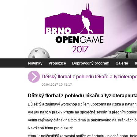
Novinky
Propozice
Doprovodný program
Galerie
T
Dětský florbal z pohledu lékaře a fyzioterap
09.04.2017 10:41:17
Dětský florbal z pohledu lékaře a fyzioterapeut
Důležitý a zajímavý worskhop s cílem upozornit na rizika a navrhn
Ale jak na to v praxi? Přijďte na společné setkání s předním odb
Velmi zajímavý článek na toto téma je publikováno na stránkách
Navržená téma pro diskuzi:
téma 1: nejčastější zdravotní potíže ve florbalu - plochá noha, bole