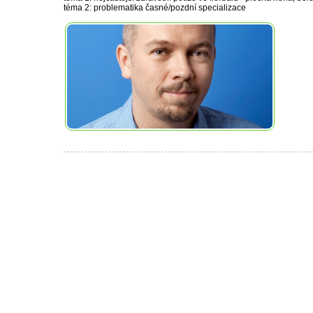
téma 2: problematika časné/pozdní specializace