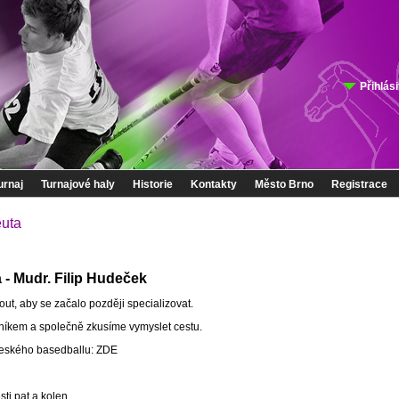
Přihlási
urnaj
Turnajové haly
Historie
Kontakty
Město Brno
Registrace
euta
a - Mudr. Filip Hudeček
out, aby se začalo později specializovat.
orníkem a společně zkusíme vymyslet cestu.
 českého basedballu: ZDE
sti pat a kolen