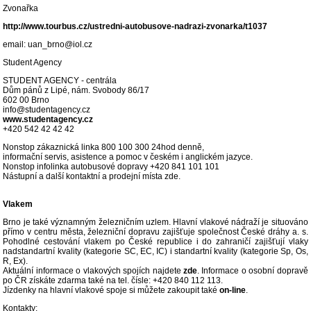
Zvonařka
http://www.tourbus.cz/ustredni-autobusove-nadrazi-zvonarka/t1037
email: uan_brno@iol.cz
Student Agency
STUDENT AGENCY - centrála
Dům pánů z Lipé, nám. Svobody 86/17
602 00 Brno
info@studentagency.cz
www.studentagency.cz
+420 542 42 42 42
Nonstop zákaznická linka 800 100 300 24hod denně,
informační servis, asistence a pomoc v českém i anglickém jazyce.
Nonstop infolinka autobusové dopravy +420 841 101 101
Nástupní a další kontaktní a prodejní místa zde.
Vlakem
Brno je také významným železničním uzlem. Hlavní vlakové nádraží je situováno
přímo v centru města, železniční dopravu zajišťuje společnost České dráhy a. s.
Pohodlné cestování vlakem po České republice i do zahraničí zajišťují vlaky
nadstandartní kvality (kategorie SC, EC, IC) i standartní kvality (kategorie Sp, Os,
R, Ex).
Aktuální informace o vlakových spojích najdete
zde
. Informace o osobní dopravě
po ČR získáte zdarma také na tel. čísle: +420 840 112 113.
Jízdenky na hlavní vlakové spoje si můžete zakoupit také
on-line
.
Kontakty: