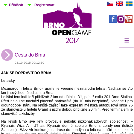
Přihlásit
Registrovat
☰
Cesta do Brna
03.10.2015 09:12:50
JAK SE DOPRAVIT DO BRNA
Letecky
Mezinárodní letiště Brno-Tuřany je veřejné mezinárodní letiště. Nachází se 7,5
km jihovýchodně od centra Brna.
Letištní terminál leží přibližně 2 km od dálnice D1, poblíž exitu 201 Brno-Slatina.
Před halou se nachází placené parkoviště (do 10 min bezplatné), vhodné i pro
dlouhodobé stání. Na letiště zajíždí také expresní městská autobusová linka 76
ze stanoviště u hotelu Grand s jízdní dobou přibližně 20 min. Před terminálem je
stanoviště taxislužby.
Na letišti Brno své lety provozuje několik nízkonákladových společností –
Ryanair, Wizz Air, UT air. Ryanair denně spojuje Brno s Londýnem (letiště
Stansted) . Wizz Air konkuruje na trase do Londýna a létá na letiště Luton, které