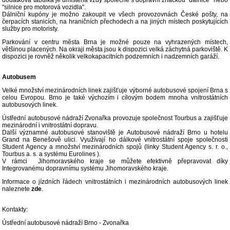
dodatková tabulka je umístěna vždy společně s dopravní značkou "dálnice" nebo
"silnice pro motorová vozidla".
Dálniční kupóny je možno zakoupit ve všech provozovnách České pošty, na
čerpacích stanicích, na hraničních přechodech a na jiných místech poskytujících
služby pro motoristy.
Parkování v centru města Brna je možné pouze na vyhrazených místech,
většinou placených. Na okraji města jsou k dispozici velká záchytná parkoviště. K
dispozici je rovněž několik velkokapacitních podzemních i nadzemních garáží.
Autobusem
Velké množství mezinárodních linek zajišťuje výborné autobusové spojení Brna s
celou Evropou. Brno je také výchozím i cílovým bodem mnoha vnitrostátních
autobusových linek.
Ústřední autobusové nádraží Zvonařka provozuje společnost Tourbus a zajišťuje
mezinárodní i vnitrostátní dopravu.
Další významné autobusové stanoviště je Autobusové nádraží Brno u hotelu
Grand na Benešově ulici. Využívají ho dálkové vnitrostátní spoje společnosti
Student Agency a množství mezinárodních spojů (linky Student Agency s. r. o.,
Tourbus a. s. a systému Eurolines ).
V rámci Jihomoravského kraje se můžete efektivně přepravovat díky
Integrovanému dopravnímu systému Jihomoravského kraje.
Informace o jízdních řádech vnitrostátních i mezinárodních autobusových linek
naleznete
zde
.
Kontakty:
Ústřední autobusové nádraží Brno - Zvonařka