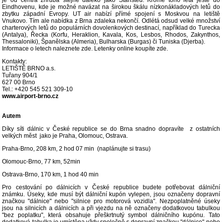
je od centra zhruba stejně daleko jako Stansted. Kromě toho létá ještě do
Eindhovenu, kde je možné navázat na širokou škálu nízkonákladových letů do
zbytku západní Evropy. UT air nabízí přímé spojení s Moskvou na letiště
Vnukovo. Tím ale nabídka z Brna zdaleka nekončí. Odlétá odsud velké množství
charterových letů do populárních dovolenkových destinací, například do Turecka
(Antalya), Řecka (Korfu, Heraklion, Kavala, Kos, Lesbos, Rhodos, Zakynthos,
Thessaloniki), Španělska (Almeria), Bulharska (Burgas) či Tuniska (Djerba).
Informace o letech naleznete zde. Letenky online koupíte zde.
Kontakty:
LETIŠTĚ BRNO a.s.
Tuřany 904/1
627 00 Brno
Tel.: +420 545 521 309-10
www.airport-brno.cz
Autem
Díky síti dálnic v České republice se do Brna snadno dopravíte z ostatních
velkých měst jako je Praha, Olomouc, Ostrava.
Praha-Brno, 208 km, 2 hod 07 min (naplánujte si trasu)
Olomouc-Brno, 77 km, 52min
Ostrava-Brno, 170 km, 1 hod 40 min
Pro cestování po dálnicích v České republice budete potřebovat dálniční
známku. Úseky, kde musí být dálniční kupón vylepen, jsou označeny dopravní
značkou "dálnice" nebo "silnice pro motorová vozidla". Nezpoplatněné úseky
jsou na silnicích a dálnicích a při vjezdu na ně označeny dodatkovou tabulkou
"bez poplatku", která obsahuje přeškrtnutý symbol dálničního kupónu. Tato