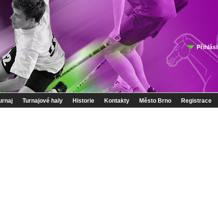
Přihlási
urnaj
Turnajové haly
Historie
Kontakty
Město Brno
Registrace