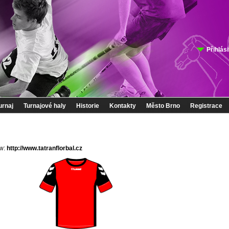
Přihlási
urnaj
Turnajové haly
Historie
Kontakty
Město Brno
Registrace
ww:
http://www.tatranflorbal.cz