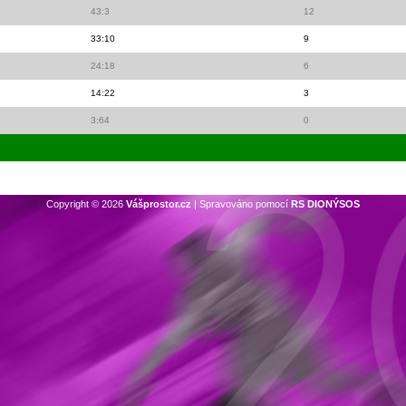
43:3
12
33:10
9
24:18
6
14:22
3
3:64
0
Copyright © 2026
Vášprostor.cz
| Spravováno pomocí
RS DIONÝSOS