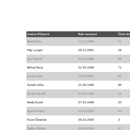
Jméno Příjmení
Rok narození
Číslo dr
Marek Pixa
22.01.1999
41
Filip Langer
29.12.2001
29
Jan Wojnar
02.12.1999
89
Michal Nový
01.05.1999
71
Jonáš Kůra
25.05.2000
92
Tomáš Váňa
21.08.1999
95
Jonáš Vaculík
07.09.1999
24
Matěj Kurell
07.03.1999
20
Adam Hušek
06.03.2000
40
Pavel Šimeček
05.03.2000
3
Dalibor Švéda
06.09.2000
87