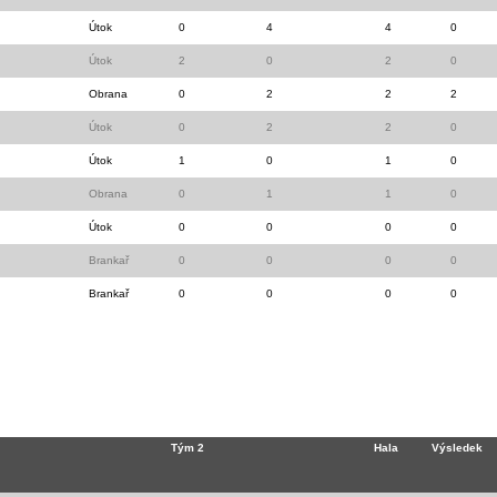
Útok
0
4
4
0
Útok
2
0
2
0
Obrana
0
2
2
2
Útok
0
2
2
0
Útok
1
0
1
0
Obrana
0
1
1
0
Útok
0
0
0
0
Brankař
0
0
0
0
Brankař
0
0
0
0
Tým 2
Hala
Výsledek