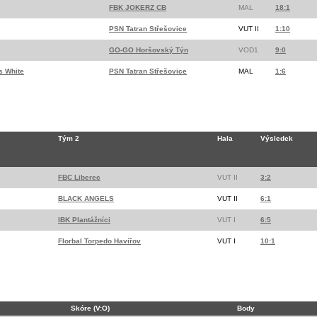
FBK JOKERZ CB
MAL
18:1
PSN Tatran Střešovice
VUT II
1:10
GO-GO Horšovský Týn
VOD1
9:0
s White
PSN Tatran Střešovice
MAL
1:6
Tým 2
Hala
Výsledek
FBC Liberec
VUT II
3:2
BLACK ANGELS
VUT II
6:1
IBK Plantážníci
VUT I
6:5
Florbal Torpedo Havířov
VUT I
10:1
Skóre (V:O)
Body