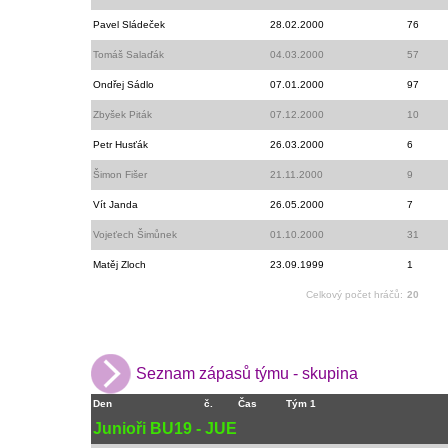
Pavel Sládeček
28.02.2000
76
Tomáš Salaďák
04.03.2000
57
Ondřej Sádlo
07.01.2000
97
Zbyšek Piták
07.12.2000
10
Petr Husťák
26.03.2000
6
Šimon Fišer
21.11.2000
9
Vít Janda
26.05.2000
7
Vojeťech Šimůnek
01.10.2000
31
Matěj Zloch
23.09.1999
1
Celkový počet hráčů:
20
Seznam zápasů týmu - skupina
Den
č.
Čas
Tým 1
Junioři BU19
-
JUE