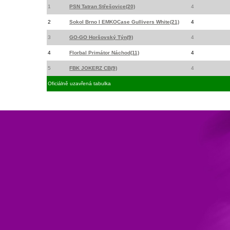
1
PSN Tatran Střešovice(20)
4
2
Sokol Brno I EMKOCase Gullivers White(21)
4
3
GO-GO Horšovský Týn(9)
4
4
Florbal Primátor Náchod(11)
4
5
FBK JOKERZ CB(9)
4
Oficiálně uzavřená tabulka