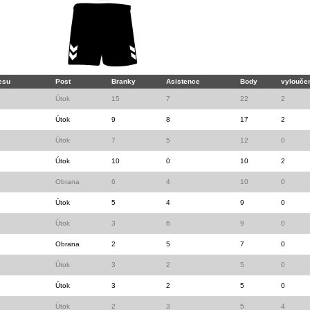
esu
Post
Branky
Asistence
Body
vylouče
Útok
15
7
22
2
Útok
9
8
17
2
Útok
7
5
12
0
Útok
10
0
10
2
Obrana
6
4
10
0
Útok
5
4
9
0
Útok
3
6
9
0
Obrana
2
5
7
0
Útok
3
2
5
0
Útok
3
2
5
0
Útok
2
3
5
4