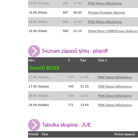
15.06
)
492
17:30
PSN Tatran Střešovice
(Čtvrtek
16.06
)
497
09:30
Florbal Primátor Náchod
(Pátek
16.06
)
499
14:30
PSN Tatran Střešovice
(Pátek
16.06
)
500
21:15
Sokol Brno I EMKOCase Gulliver
(Pátek
Seznam zápasů týmu - playoff
Den
č.
Čas
Tým 1
Junioři BU19
17.06
)
757
17:25
PSN Tatran Střešovice
(Sobota
17.06
)
765
21:15
PSN Tatran Střešovice
(Sobota
18.06
)
769
10:00
PSN Tatran Střešovice
(Neděle
18.06
)
771
13:45
PSN Tatran Střešovice
(Neděle
Tabulka skupina - JUE
Pořadí
Tým
Počet zápasů